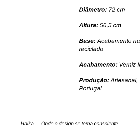
Diâmetro:
72 cm
Altura:
56,5 cm
Base:
Acabamento nat
reciclado
Acabamento:
Verniz 
P
rodução:
Artesanal, 
Portugal
Haika — Onde o design se torna consciente.