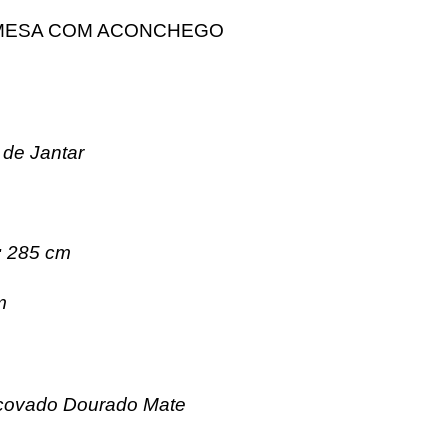
MESA COM ACONCHEGO
de Jantar
:
285 cm
m
covado Dourado Mate