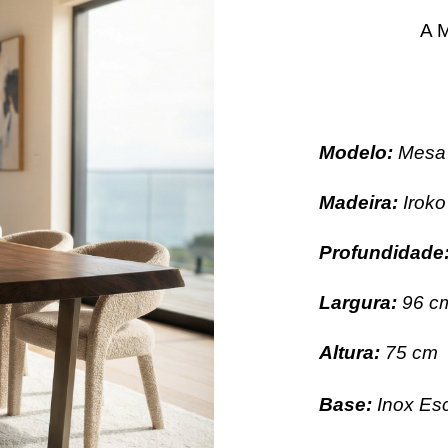
A 
Modelo:
Mesa 
Madeira:
Iroko
Profundidade
Largura:
96 c
Altura:
75 cm
Base:
Inox Es