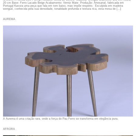
20 cm Base: Ferro Lacado Beige Acabamento: Verniz Mate Produção: Artesanal, fabricada em
Portugal Kavura uma peça que fala em tom baixo, mas impõe respeito. Esculpida em madeira
wengué, conhecida pela sua densidade, tonalidade profunda e textura rica, esta mesa de […]
AUREMA
A Aurema é uma criação rara, onde a força do Pau Ferro se transforma em elegância pura.
AFRORA