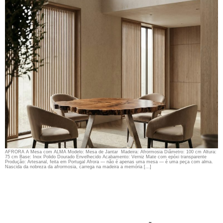
AFRORA A Mesa com ALMA Modelo: Mesa de Jantar Madeira: Afrormosia Diâmetro: 100 cm Altura:
75 cm Base: Inox Polido Dourado Envelhecido Acabamento: Verniz Mate com epóxi transparente
Produção: Artesanal, feita em Portugal Afrora — não é apenas uma mesa — é uma peça com alma.
Nascida da nobreza da afrormosia, carrega na madeira a memória […]