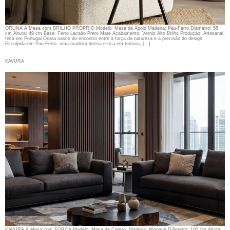
ORUNA A Mesa com BRILHO PRÓPRIO Modelo: Mesa de Apoio Madeira: Pau-Ferro Diâmetro: 55
cm Altura: 49 cm Base: Ferro Lacado Preto Mate Acabamento: Verniz Alto Brilho Produção: Artesanal,
feita em Portugal Oruna nasce do encontro entre a força da natureza e a precisão do design.
Esculpida em Pau-Ferro, uma madeira densa e rica em textura, […]
KAVURA
KAVURA A Mesa com FORÇA Modelo: Mesa de Centro Madeira: Wengué Diâmetro: 100 cm Altura: